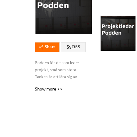
Share
RSS
Podden för de som leder 
projekt, små som stora. 
Tanken är att lära sig av 
andra så du slipper göra 
Show more >>
samma misstag.

Många utmaningar är 
desamma vare sig vi leder 
agilt eller enligt klassisk 
vattenfallsmodell, dessa 
utmaningar och dess 