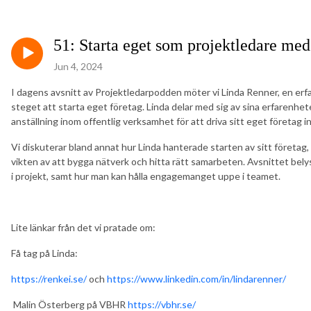
51: Starta eget som projektledare me
Jun 4, 2024
I dagens avsnitt av Projektledarpodden möter vi Linda Renner, en erf
steget att starta eget företag. Linda delar med sig av sina erfarenh
anställning inom offentlig verksamhet för att driva sitt eget företag
Vi diskuterar bland annat hur Linda hanterade starten av sitt företag
vikten av att bygga nätverk och hitta rätt samarbeten. Avsnittet be
i projekt, samt hur man kan hålla engagemanget uppe i teamet.
Lite länkar från det vi pratade om:
Få tag på Linda:
https://renkei.se/
och
https://www.linkedin.com/in/lindarenner/
Malin Österberg på VBHR
https://vbhr.se/