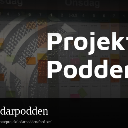
edarpodden
com/projektledarpodden/feed.xml