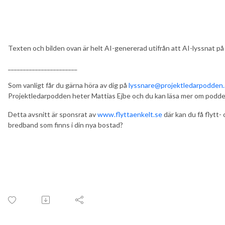
Texten och bilden ovan är helt AI-genererad utifrån att AI-lyssnat på
_______________________
Som vanligt får du gärna höra av dig på
lyssnare@projektledarpodden
Projektledarpodden heter Mattias Ejbe och du kan läsa mer om podd
Detta avsnitt är sponsrat av
www.flyttaenkelt.se
där kan du få flytt- 
bredband som finns i din nya bostad?