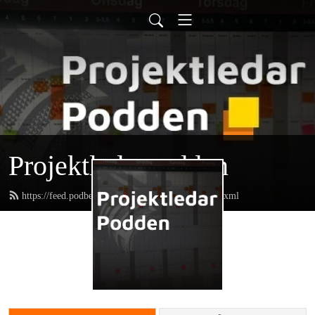
Projektledarpodden
https://feed.podbean.com/projektledarpodden/feed.xml