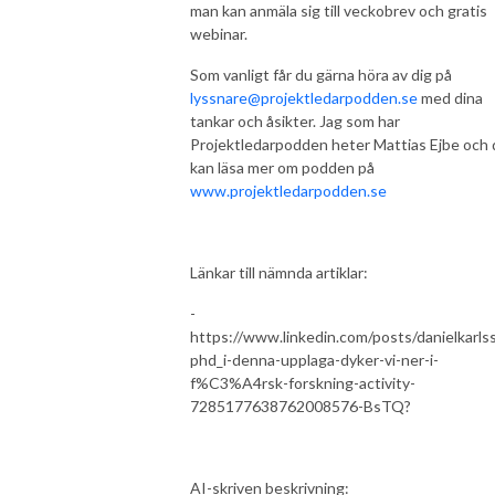
man kan anmäla sig till veckobrev och gratis
webinar.
Som vanligt får du gärna höra av dig på
lyssnare@projektledarpodden.se
med dina
tankar och åsikter. Jag som har
Projektledarpodden heter Mattias Ejbe och 
kan läsa mer om podden på
www.projektledarpodden.se
Länkar till nämnda artiklar:
-
https://www.linkedin.com/posts/danielkarls
phd_i-denna-upplaga-dyker-vi-ner-i-
f%C3%A4rsk-forskning-activity-
7285177638762008576-BsTQ?
AI-skriven beskrivning: