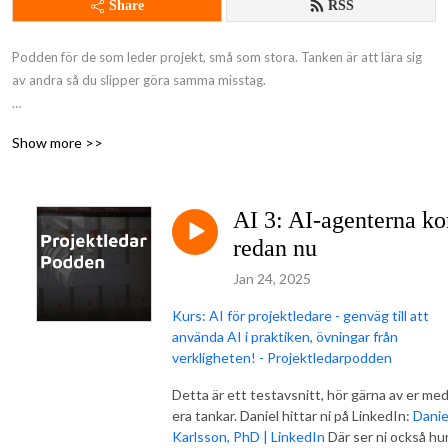
Share
RSS
Podden för de som leder projekt, små som stora. Tanken är att lära sig 
av andra så du slipper göra samma misstag.

Många utmaningar är desamma vare sig vi leder agilt eller enligt klassisk 
Show more >>
vattenfallsmodell, dessa utmaningar och dess lösningar går vi igenom i 
podden. Podden bygger på att de som lyssnar hör av sig med problem, 
lösningar och/eller förslag på personer att intervjua.

AI 3: AI-agenterna k
Fokus är alltid på vad vi kan lära oss snarare än på personen som 
redan nu
intervjuas.
Jan 24, 2025
Kurs: AI för projektledare - genväg till att
använda AI i praktiken, övningar från
verkligheten! - Projektledarpodden
Detta är ett testavsnitt, hör gärna av er me
era tankar. Daniel hittar ni på LinkedIn:
Danie
Karlsson, PhD | LinkedIn
Där ser ni också hu