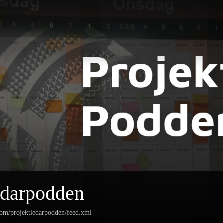
edarpodden
com/projektledarpodden/feed.xml