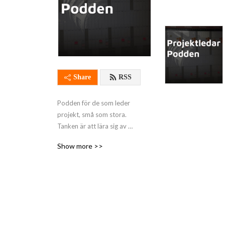
Share
RSS
Podden för de som leder 
projekt, små som stora. 
Tanken är att lära sig av 
andra så du slipper göra 
Show more >>
samma misstag.

Många utmaningar är 
desamma vare sig vi leder 
agilt eller enligt klassisk 
vattenfallsmodell, dessa 
utmaningar och dess 