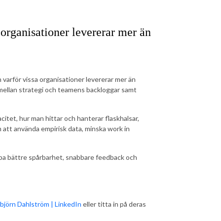
 organisationer levererar mer än
 varför vissa organisationer levererar mer än
g mellan strategi och teamens backloggar samt
citet, hur man hittar och hanterar flaskhalsar,
om att använda empirisk data, minska work in
kapa bättre spårbarhet, snabbare feedback och
björn Dahlström | LinkedIn
eller titta in på deras