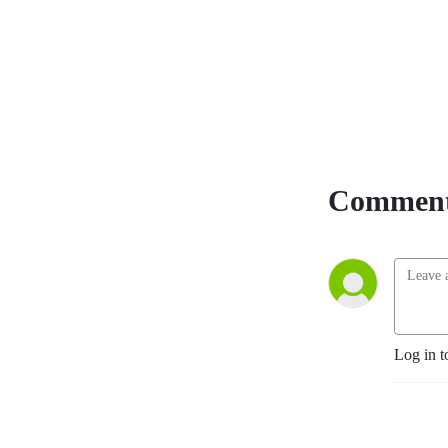
lösningar går vi igenom i 
podden. Podden bygger på 
att de som lyssnar hör av sig 
med problem, lösningar 
och/eller förslag på 
personer att intervjua.

Fokus är alltid på vad vi kan 
Comment
lära oss snarare än på 
personen som intervjuas.
Log in t