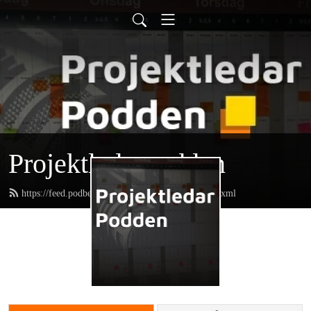
Projektledarpodden
https://feed.podbean.com/projektledarpodden/feed.xml