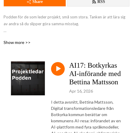
Share
RSS
Podden för de som leder projekt, små som stora. Tanken är att lära sig 
av andra så du slipper göra samma misstag.

Många utmaningar är desamma vare sig vi leder agilt eller enligt klassisk 
Show more >>
vattenfallsmodell, dessa utmaningar och dess lösningar går vi igenom i 
podden. Podden bygger på att de som lyssnar hör av sig med problem, 
lösningar och/eller förslag på personer att intervjua.

AI17: Botkyrkas
Fokus är alltid på vad vi kan lära oss snarare än på personen som 
AI-införande med
intervjuas.
Bettina Mattsson
Apr 16, 2026
I detta avsnitt, Bettina Mattsson,
Digital transformationsledare från
Botkyrka kommun berättar om
kommunens AI-resa: införandet av en
AI-plattform med fyra språkmodeller,