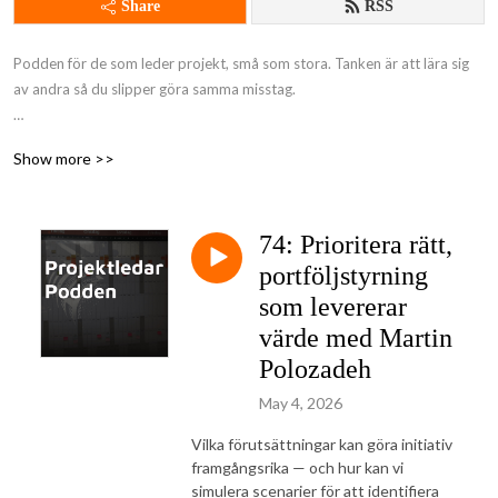
Share
RSS
Podden för de som leder projekt, små som stora. Tanken är att lära sig 
av andra så du slipper göra samma misstag.

Många utmaningar är desamma vare sig vi leder agilt eller enligt klassisk 
Show more >>
vattenfallsmodell, dessa utmaningar och dess lösningar går vi igenom i 
podden. Podden bygger på att de som lyssnar hör av sig med problem, 
lösningar och/eller förslag på personer att intervjua.

74: Prioritera rätt,
Fokus är alltid på vad vi kan lära oss snarare än på personen som 
portföljstyrning
intervjuas.
som levererar
värde med Martin
Polozadeh
May 4, 2026
Vilka förutsättningar kan göra initiativ
framgångsrika — och hur kan vi
simulera scenarier för att identifiera