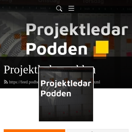
Projektledarpodden
https://feed.podbean.com/projektledarpodden/feed.xml