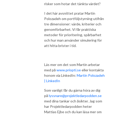
risker som hotar det tänkta värdet?
I det här avsnittet pratar Martin
Polozadeh om portföljstyrning utifrån
tre dimensioner: värde, kriterier och
genomförbarhet. Vi får praktiska
metoder för prioritering, spårbarhet
och hur man använder simulering för
att hitta brister i tid.
Läs mer om det som Martin arbetar
med på
www.priopti.se
eller kontakta
honom via LinkedIn:
Martin Polozadeh
| LinkedIn
Som vanligt får du gärna höra av dig
på
lyssnare@projektledarpodden.se
med dina tankar och åsikter. Jag som
har Projektledarpodden heter
Mattias Ejbe och du kan läsa mer om